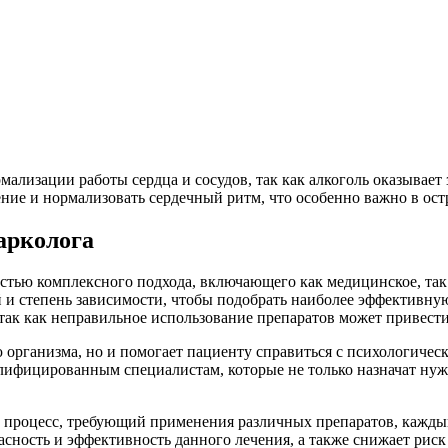
рмализации работы сердца и сосудов, так как алкоголь оказывает
ение и нормализовать сердечный ритм, что особенно важно в ос
арколога
астью комплексного подхода, включающего как медицинское, та
й и степень зависимости, чтобы подобрать наиболее эффективну
так как неправильное использование препаратов может привести 
организма, но и помогает пациенту справиться с психологическ
лифицированным специалистам, которые не только назначат нуж
 процесс, требующий применения различных препаратов, каждый
асность и эффективность данного лечения, а также снижает ри