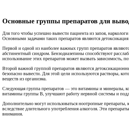
Основные группы препаратов для вывод
Для того чтобы успешно вывести пациента из запоя, нарколог
Основными задачами таких препаратов являются детоксикация 
Первой и одной из наиболее важных групп препаратов являютс
абстинентный синдром. Бензодиазепины способствуют рассла
использование этих препаратов может вызвать зависимость, п
Второй важной группой препаратов являются детоксикационные
безопасно вывести. Для этой цели используются растворы, ко
веществ из организма.
Следующая группа препаратов — это витамины и минералы, ко
витамины группы B, улучшают работу нервной системы и подд
Дополнительно могут использоваться ноотропные препараты,
вследствие длительного употребления алкоголя. Эти препарат
внимания.