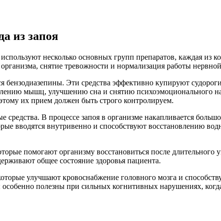
а из запоя
и используют несколько основных групп препаратов, каждая из 
организма, снятие тревожности и нормализация работы нервной
я бензодиазепины. Эти средства эффективно купируют судороги
блению мышц, улучшению сна и снятию психоэмоционального на
оэтому их прием должен быть строго контролируем.
 средства. В процессе запоя в организме накапливается больш
торые вводятся внутривенно и способствуют восстановлению водн
торые помогают организму восстановиться после длительного у
ерживают общее состояние здоровья пациента.
 которые улучшают кровоснабжение головного мозга и способс
ы особенно полезны при сильных когнитивных нарушениях, когд