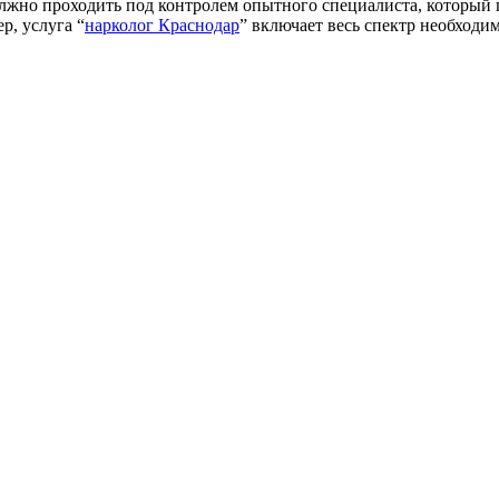
лжно проходить под контролем опытного специалиста, который 
р, услуга “
нарколог Краснодар
” включает весь спектр необходи