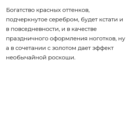
Балерина
Богатство красных оттенков,
Стилеты
подчеркнутое серебром, будет кстати и
По длине ногтей
в повседневности, и в качестве
праздничного оформления ноготков, ну
На короткие
а в сочетании с золотом дает эффект
На средние
необычайной роскоши.
На длинные
Покрытие
Матовое
Глянцевое
По оттенкам
Светлые