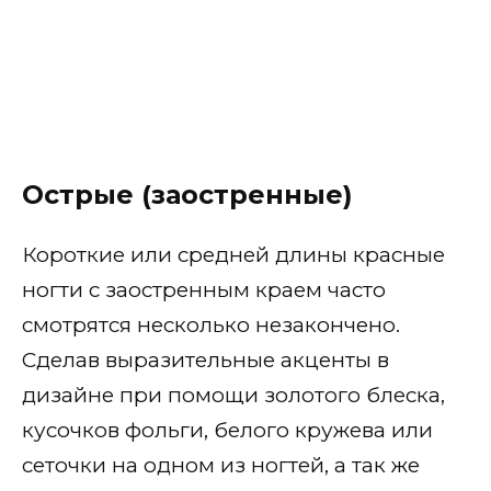
Битое стекло
С короной
Свитер
С бантиком
Острые (заостренные)
С кружевами и вуалью
Короткие или средней длины красные
Перламутровый
ногти с заостренным краем часто
Красная клетка
смотрятся несколько незакончено.
С пайетками и камифубуки
Сделав выразительные акценты в
дизайне при помощи золотого блеска,
Аквариумный
кусочков фольги, белого кружева или
С рисунками
сеточки на одном из ногтей, а так же