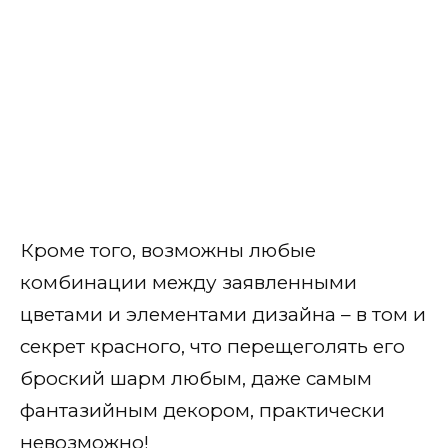
Темные
Пастельные
Яркий
По расцветке
Прозрачный
Кроме того, возможны любые
Однотонные
комбинации между заявленными
С разными цветами
цветами и элементами дизайна – в том и
Одна рука красная, другая
секрет красного, что перещеголять его
черная
броский шарм любым, даже самым
фантазийным декором, практически
По цветам
невозможно!