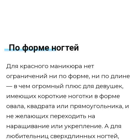
Тренды и новинки в дизайне
С серебром
Блестящие с глиттером и
шимером
По форме ногтей
С золотом
Для красного маникюра нет
Со стразами и камнями
ограничений ни по форме, ни по длине
С фольгой и поталью
— в чем огромный плюс для девушек,
имеющих короткие ноготки в форме
Френч
овала, квадрата или прямоугольника, и
Кошачий глаз
не желающих переходить на
С втиркой, зеркальный
наращивание или укрепление. А для
Мрамор
любительниц сверхдлинных ногтей,