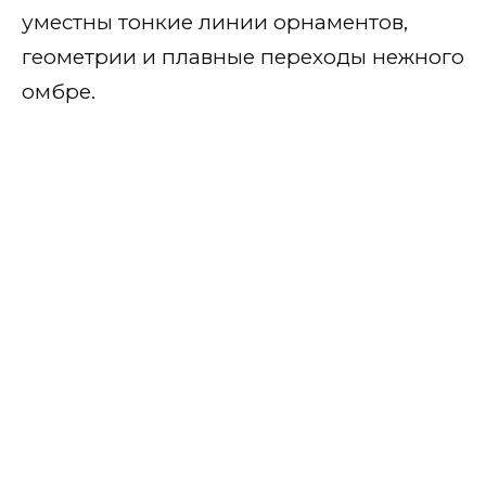
Неоновый
уместны тонкие линии орнаментов,
С фиолетовыми сиреневым
геометрии и плавные переходы нежного
омбре.
С изумрудным
По оттенкам красного
Кроваво-красный
Алые
Винный, бордовый и
вишневый
Коралловый
Малиновый
Классический