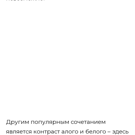
С черным
С белым и молочным
С зеленым
С бежевым нюдовым и
нежным
С синим и голубым
С серым
С розовым
С оранжевым
С желтым
Другим популярным сочетанием
С коричневым и шоколадным
является контраст алого и белого – здесь