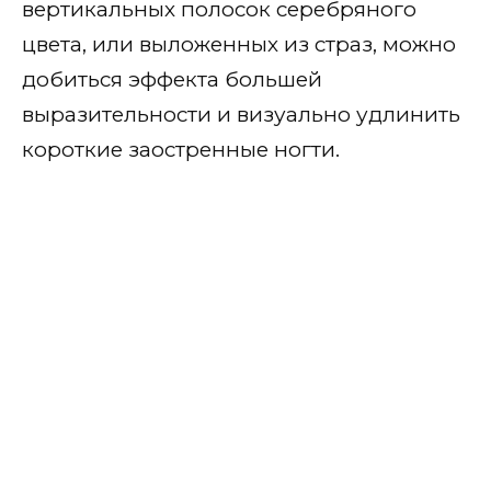
вертикальных полосок серебряного
Леопардовый и тигриный
цвета, или выложенных из страз, можно
С цветами
добиться эффекта большей
С веточкой
выразительности и визуально удлинить
С сердечками
короткие заостренные ногти.
Со змеей
С бабочкой
С рябиной
С розами
С пером
С зеброй
С кленовыми листьями