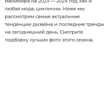
маникюра на 2023 — 2024 год, как и
С рисунком
любая мода, цикличны. Ниже мы
С фольгой
рассмотрим самые актуальные
тенденции дизайна и последние тренды
Однотонный
на сегодняшний день. Смотрите
С цветочками
подборку лучших фото этого сезона.
Комбинированный
Паутинка
Омбре и градиент
С втиркой
Мрамор
Глянцевое
К платью