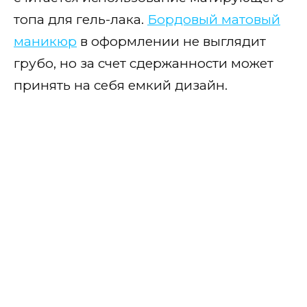
Винный
топа для гель-лака.
Бордовый матовый
маникюр
в оформлении не выглядит
Вишневый
грубо, но за счет сдержанности может
Брусничный
принять на себя емкий дизайн.
Гранатовый
С бокалом вина
С белым и молочный
С черным
Темно-красный
Темная вишня
Марсала
С серым