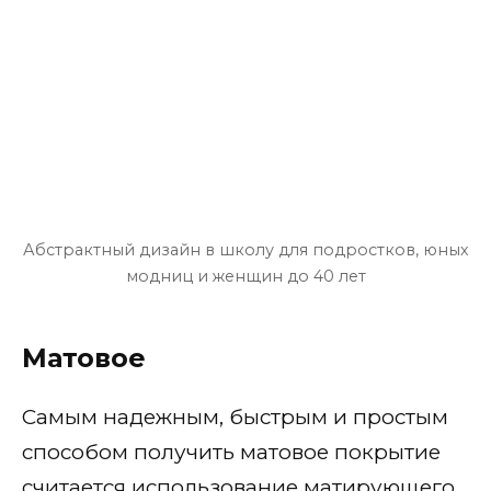
По форме ногтей
Миндаль
Квадратные
Балерина
Острые (заостренные)
Абстрактный дизайн в школу для подростков, юных
Овальные (круглые)
модниц и женщин до 40 лет
По длине ногтей
Матовое
На короткие
Самым надежным, быстрым и простым
На длинные
способом получить матовое покрытие
По цветам
считается использование матирующего