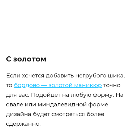
С бежевым
С розовым
Коричневый
С фиолетовым и сиреневым
С золотом
С зеленым
Классический
Если хочется добавить негрубого шика,
то
бордово — золотой маникюр
точно
Сочетание цветов
для вас. Подойдет на любую форму. На
По назначению
овале или миндалевидной форме
дизайна будет смотреться более
сдержанно.