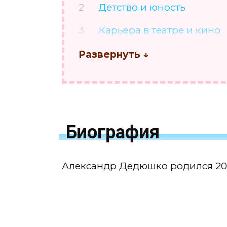
Детство и юность
Карьера в театре и кино
Телевидение
Друзья и знакомые
Личная жизнь
Внешность и стиль
Биография
Последние дни и годы ж
Александр Дедюшко родился 20 
Почему умер
Фото с места аварии
Фото могилы и памятник