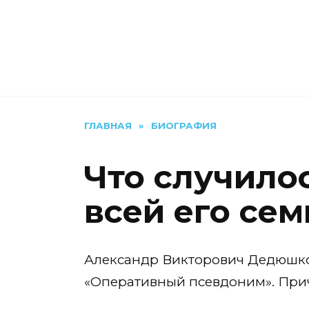
Перейти
к
содержанию
ГЛАВНАЯ
»
БИОГРАФИЯ
Что случило
всей его сем
Александр Викторович Дедюшко 
«Оперативный псевдоним». Причи