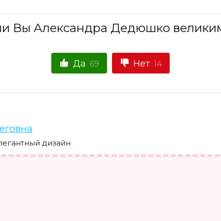
ли Вы Александра Дедюшко велики
Да
Нет
69
14
еговна
легантный дизайн