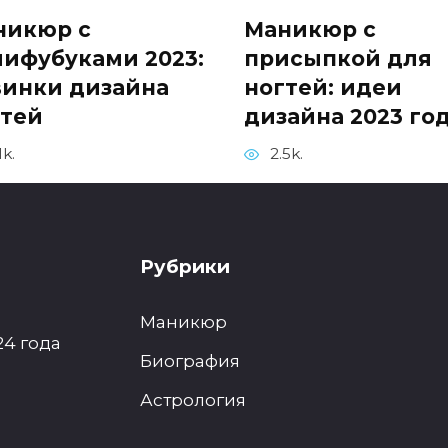
никюр с
Маникюр с
ифубуками 2023:
присыпкой для
винки дизайна
ногтей: идеи
гтей
дизайна 2023 го
1k.
2.5k.
Рубрики
Маникюр
4 года
Биография
Астрология