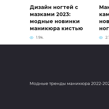
Дизайн ногтей с
Ма
мазками 2023:
кам
модные новинки
но
маникюра кистью
но
1.9k.
2.
МАНИКЮР
Модные тренды маникюра 2022-202
Жидкие камни на
ногтях: 75 новинок